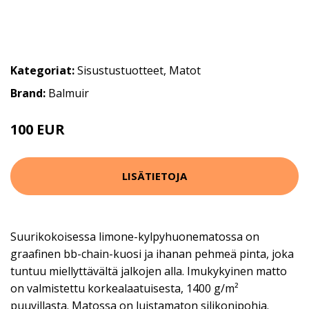
Kategoriat:
Sisustustuotteet
,
Matot
Brand:
Balmuir
100 EUR
LISÄTIETOJA
Suurikokoisessa limone-kylpyhuonematossa on
graafinen bb-chain-kuosi ja ihanan pehmeä pinta, joka
tuntuu miellyttävältä jalkojen alla. Imukykyinen matto
on valmistettu korkealaatuisesta, 1400 g/m²
puuvillasta. Matossa on luistamaton silikonipohja.