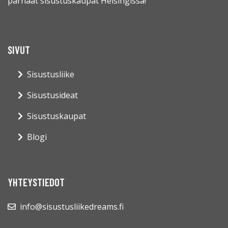
parhaat sisustuskaupat Helsingissä!
SIVUT
Sisustusliike
Sisustusideat
Sisustuskaupat
Blogi
YHTEYSTIEDOT
info@sisustusliikedreams.fi