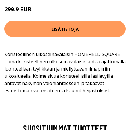
299.9 EUR
LISÄTIETOJA
Koristeellinen ulkoseinävalaisin HOMEFIELD SQUARE
Tämä koristeellinen ulkoseinävalaisin antaa ajattomalla
luonteellaan tyylikkään ja miellyttävän ilmapiiriin
ulkoalueella. Kolme sivua koristeellisilla lasilevyillä
antavat näkymän valonlähteeseen ja takaavat
esteettömän valonsäteen ja kauniit heijastukset.
SUOSITUIMMAT TUOTTEET