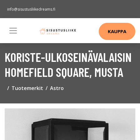
info@sisustusliikedreams.fi
KAUPPA
KORISTE-ULKOSEINÄVALAISIN
HOMEFIELD SQUARE, MUSTA
Tuotemerkit
Astro