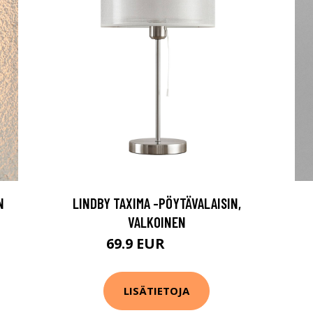
N
LINDBY TAXIMA -PÖYTÄVALAISIN,
VALKOINEN
69.9 EUR
109.9 EUR
LISÄTIETOJA