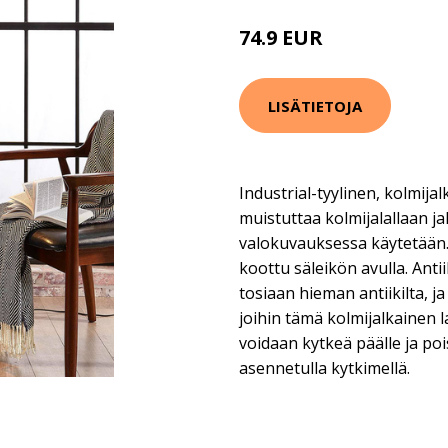
74.9 EUR
129.9 EUR
LISÄTIETOJA
Industrial-tyylinen, kolmijal
muistuttaa kolmijalallaan ja
valokuvauksessa käytetään. 
koottu säleikön avulla. Ant
tosiaan hieman antiikilta, ja
joihin tämä kolmijalkainen 
voidaan kytkeä päälle ja poi
asennetulla kytkimellä.