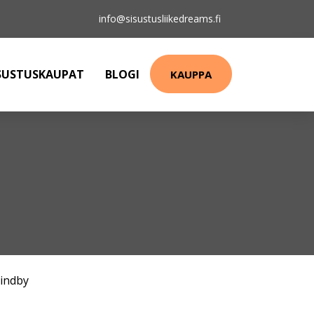
info@sisustusliikedreams.fi
SUSTUSKAUPAT
BLOGI
KAUPPA
indby