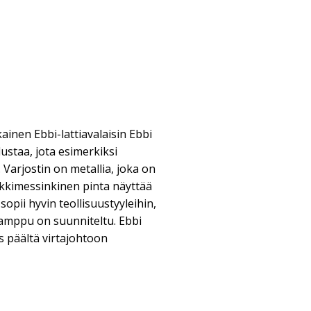
kainen Ebbi-lattiavalaisin Ebbi
lustaa, jota esimerkiksi
Varjostin on metallia, joka on
iikkimessinkinen pinta näyttää
 sopii hyvin teollisuustyyleihin,
lamppu on suunniteltu. Ebbi
s päältä virtajohtoon