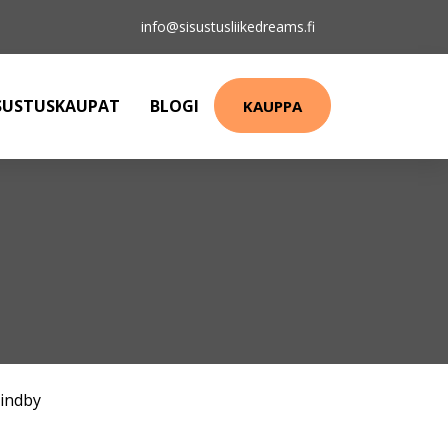
info@sisustusliikedreams.fi
SUSTUSKAUPAT
BLOGI
KAUPPA
indby