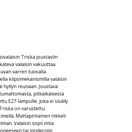
sivalaisin Triska joustaviin
kätevä valaisin vakuuttaa
kuvan varren tuovalla
ella klipsimekanismilla valaisin
ai hyllyn reunaan. Joustava
stumattomasta, pitkäikäisestä
ltu E27-lampulle, joka ei sisälly
 Triska on varustettu
imellä. Mattapintainen nikkeli
telman. Valaisin sopii mitä
uoneeseen tai moderniin