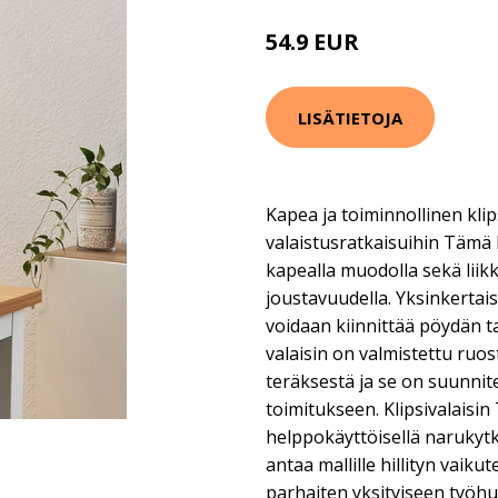
54.9 EUR
LISÄTIETOJA
Kapea ja toiminnollinen klip
valaistusratkaisuihin Tämä 
kapealla muodolla sekä liik
joustavuudella. Yksinkertais
voidaan kiinnittää pöydän t
valaisin on valmistettu ruo
teräksestä ja se on suunnite
toimitukseen. Klipsivalaisin
helppokäyttöisellä narukytk
antaa mallille hillityn vaiku
parhaiten yksityiseen työh