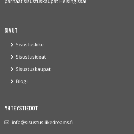
parhaat sisustuskaupat Helsingissä!
SIVUT
Sisustusliike
Sisustusideat
Sisustuskaupat
Blogi
YHTEYSTIEDOT
info@sisustusliikedreams.fi