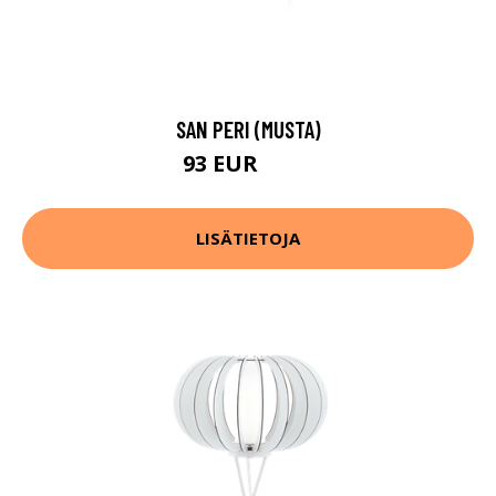
SAN PERI (MUSTA)
93 EUR
121 EUR
LISÄTIETOJA