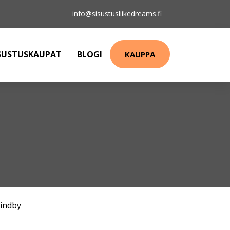
info@sisustusliikedreams.fi
SUSTUSKAUPAT
BLOGI
KAUPPA
indby