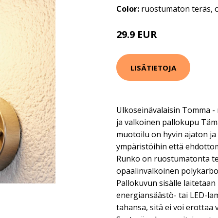
Color:
ruostumaton teräs, 
29.9 EUR
39.9 EUR
LISÄTIETOJA
Ulkoseinävalaisin Tomma -
ja valkoinen pallokupu Täm
muotoilu on hyvin ajaton ja
ympäristöihin että ehdottom
Runko on ruostumatonta ter
opaalinvalkoinen polykarbo
Pallokuvun sisälle laitetaan
energiansäästö- tai LED-la
tahansa, sitä ei voi erottaa 