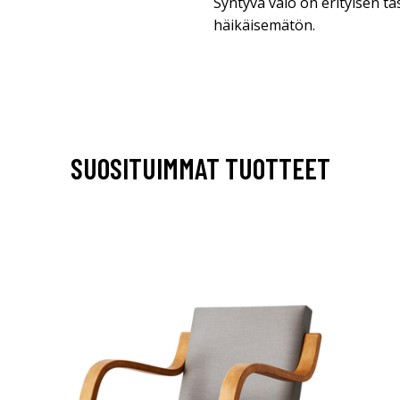
Syntyvä valo on erityisen ta
häikäisemätön.
SUOSITUIMMAT TUOTTEET