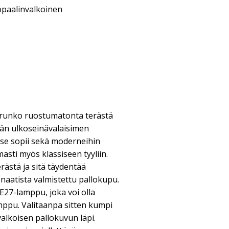
opaalinvalkoinen
 runko ruostumatonta terästä
än ulkoseinävalaisimen
 se sopii sekä moderneihin
asti myös klassiseen tyyliin.
ästä ja sitä täydentää
naatista valmistettu pallokupu.
 E27-lamppu, joka voi olla
mppu. Valitaanpa sitten kumpi
valkoisen pallokuvun läpi.