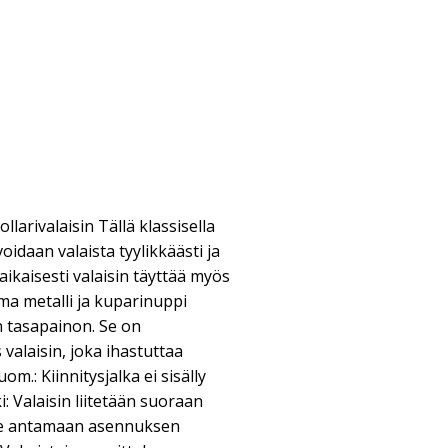
llarivalaisin Tällä klassisella
voidaan valaista tyylikkäästi ja
aikaisesti valaisin täyttää myös
a metalli ja kuparinuppi
 tasapainon. Se on
valaisin, joka ihastuttaa
om.: Kiinnitysjalka ei sisälly
: Valaisin liitetään suoraan
me antamaan asennuksen