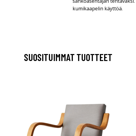
sähköasentajan tehtäväksi. 
kumikaapelin käyttöä.
SUOSITUIMMAT TUOTTEET