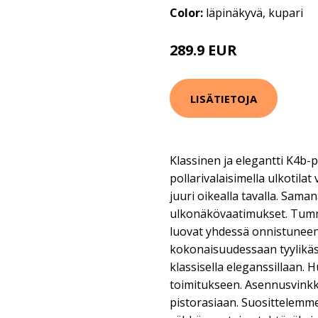
Color:
läpinäkyvä, kupari
289.9 EUR
LISÄTIETOJA
Klassinen ja elegantti K4b-po
pollarivalaisimella ulkotilat 
juuri oikealla tavalla. Saman
ulkonäkövaatimukset. Tumm
luovat yhdessä onnistuneen
kokonaisuudessaan tyylikäs 
klassisella eleganssillaan. Hu
toimitukseen. Asennusvinkki
pistorasiaan. Suosittelem