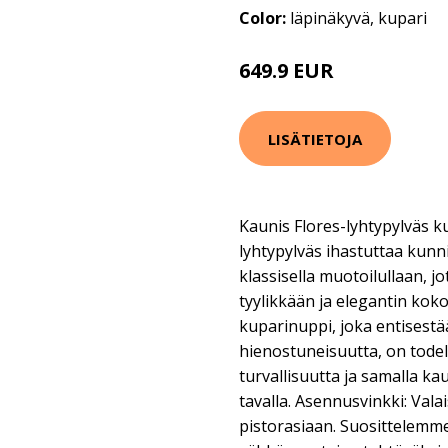
Color:
läpinäkyvä, kupari
649.9 EUR
LISÄTIETOJA
Kaunis Flores-lyhtypylväs k
lyhtypylväs ihastuttaa kunni
klassisella muotoilullaan, j
tyylikkään ja elegantin kok
kuparinuppi, joka entisest
hienostuneisuutta, on todell
turvallisuutta ja samalla kau
tavalla. Asennusvinkki: Vala
pistorasiaan. Suosittelem