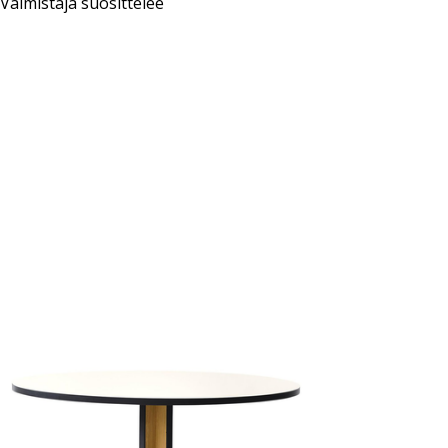
Valmistaja suosittelee