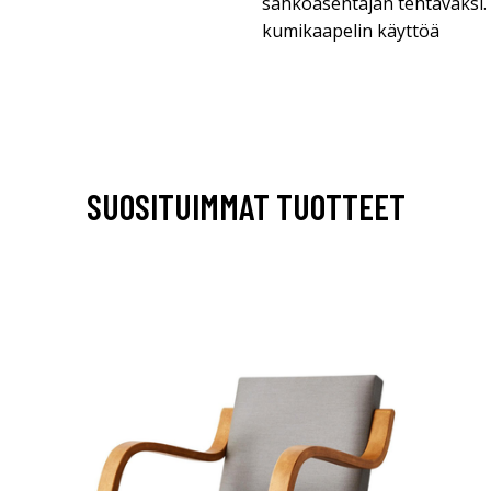
sähköasentajan tehtäväksi. 
kumikaapelin käyttöä
SUOSITUIMMAT TUOTTEET