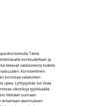
uparikoristelulla Tämä
oitettavalla korkeudellaan ja
otka tekevät valaisimesta todella
onaisuuden. Koristeellinen
ään korostaa valaisimen
a upea. Lyhtypylväs luo lisää
nistaa ulkotiloja tyylikkäällä
isin liitetään suoraan
me antamaan asennuksen