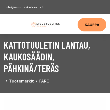
info@sisustusliikedreams.fi
KAUPPA
KATTOTUULETIN LANTAU,
KAUKOSÄÄDIN,
PÄHKINÄ/TERÄS
Tuotemerkit
FARO