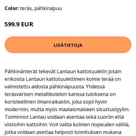
Color:
teräs, pähkinäpuu
599.9 EUR
LISÄTIETOJA
Pähkinänterät tekevät Lantaun kattotuuletin jotain
erikoista Lantaun kattotuulettimen kolme terää on
valmistettu aidosta pähkinäpuusta. Yhdessä
teräsvärisen metallikotelon kanssa tuloksena on
koristeellinen ilmanraikastin, joka sopii hyvin
moderniin, mutta myös maalaismaiseen sisustustyyliin.
Toiminnot Lantau voidaan asentaa sekä suoriin että
viistoihin kattoihin. Voit valita kolmen nopeuden välillä,
jotka voidaan asettaa helposti toimituksen mukana