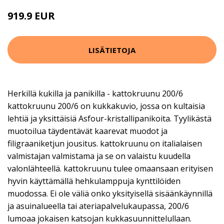
919.9 EUR
LISÄTIETOJA
Herkillä kukilla ja panikilla - kattokruunu 200/6
kattokruunu 200/6 on kukkakuvio, jossa on kultaisia
lehtiä ja yksittäisiä Asfour-kristallipanikoita. Tyylikästä
muotoilua täydentävät kaarevat muodot ja
filigraaniketjun jousitus. kattokruunu on italialaisen
valmistajan valmistama ja se on valaistu kuudella
valonlähteellä. kattokruunu tulee omaansaan erityisen
hyvin käyttämällä hehkulamppuja kynttilöiden
muodossa. Ei ole väliä onko yksityisellä sisäänkäynnillä
ja asuinalueella tai ateriapalvelukaupassa, 200/6
lumoaa jokaisen katsojan kukkasuunnittelullaan.