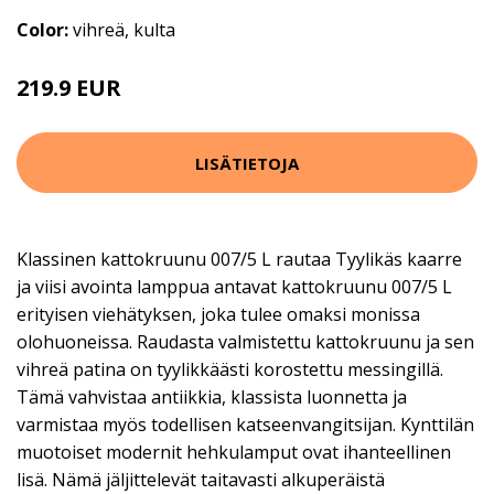
Color:
vihreä, kulta
219.9 EUR
LISÄTIETOJA
Klassinen kattokruunu 007/5 L rautaa Tyylikäs kaarre
ja viisi avointa lamppua antavat kattokruunu 007/5 L
erityisen viehätyksen, joka tulee omaksi monissa
olohuoneissa. Raudasta valmistettu kattokruunu ja sen
vihreä patina on tyylikkäästi korostettu messingillä.
Tämä vahvistaa antiikkia, klassista luonnetta ja
varmistaa myös todellisen katseenvangitsijan. Kynttilän
muotoiset modernit hehkulamput ovat ihanteellinen
lisä. Nämä jäljittelevät taitavasti alkuperäistä