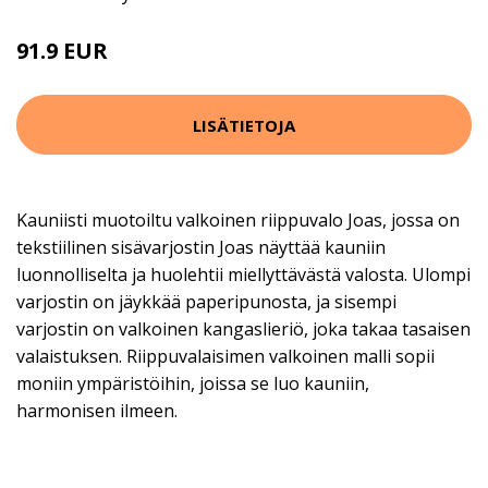
91.9 EUR
102.9 EUR
LISÄTIETOJA
Kauniisti muotoiltu valkoinen riippuvalo Joas, jossa on
tekstiilinen sisävarjostin Joas näyttää kauniin
luonnolliselta ja huolehtii miellyttävästä valosta. Ulompi
varjostin on jäykkää paperipunosta, ja sisempi
varjostin on valkoinen kangaslieriö, joka takaa tasaisen
valaistuksen. Riippuvalaisimen valkoinen malli sopii
moniin ympäristöihin, joissa se luo kauniin,
harmonisen ilmeen.