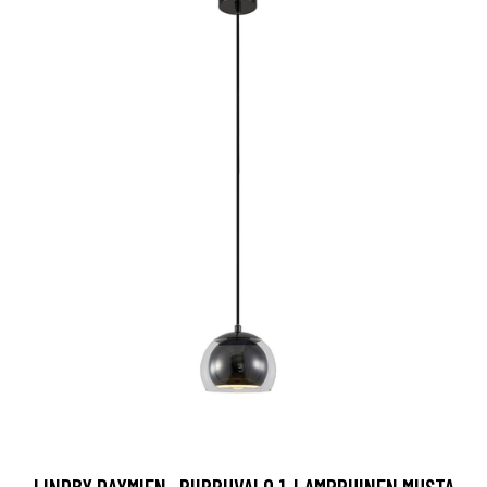
LINDBY DAYMIEN -RIIPPUVALO 1-LAMPPUINEN MUSTA