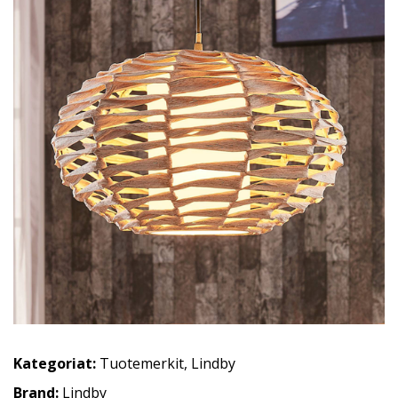
Kategoriat:
Tuotemerkit
,
Lindby
Brand:
Lindby