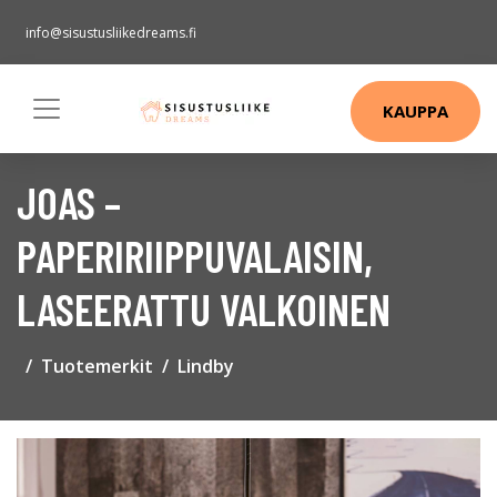
info@sisustusliikedreams.fi
KAUPPA
JOAS –
PAPERIRIIPPUVALAISIN,
LASEERATTU VALKOINEN
Tuotemerkit
Lindby