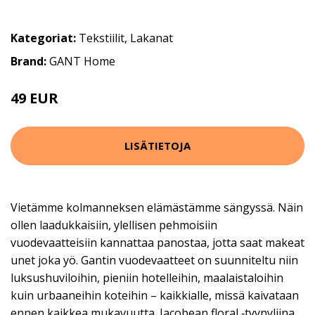
Kategoriat:
Tekstiilit
,
Lakanat
Brand:
GANT Home
49 EUR
LISÄTIETOJA
Vietämme kolmanneksen elämästämme sängyssä. Näin
ollen laadukkaisiin, ylellisen pehmoisiin
vuodevaatteisiin kannattaa panostaa, jotta saat makeat
unet joka yö. Gantin vuodevaatteet on suunniteltu niin
luksushuviloihin, pieniin hotelleihin, maalaistaloihin
kuin urbaaneihin koteihin – kaikkialle, missä kaivataan
ennen kaikkea mukavuutta. Jacobean floral ‑tyynyliina