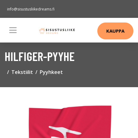
info@sisustusliikedreams.fi
KAUPPA
HILFIGER-PYYHE
Tekstiilit
Pyyhkeet