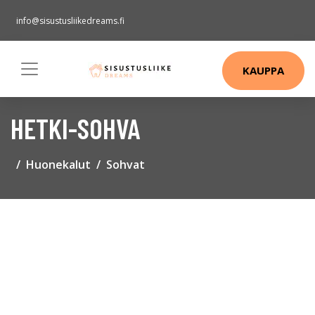
info@sisustusliikedreams.fi
KAUPPA
HETKI-SOHVA
Huonekalut
Sohvat