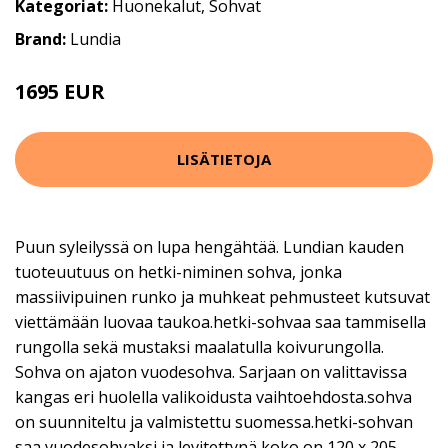
Kategoriat:
Huonekalut
,
Sohvat
Brand:
Lundia
1695 EUR
LISÄTIETOJA
Puun syleilyssä on lupa hengähtää. Lundian kauden
tuoteuutuus on hetki-niminen sohva, jonka
massiivipuinen runko ja muhkeat pehmusteet kutsuvat
viettämään luovaa taukoa.hetki-sohvaa saa tammisella
rungolla sekä mustaksi maalatulla koivurungolla.
Sohva on ajaton vuodesohva. Sarjaan on valittavissa
kangas eri huolella valikoidusta vaihtoehdosta.sohva
on suunniteltu ja valmistettu suomessa.hetki-sohvan
saa vuodesohvaksi ja levitettynä koko on 120 x 205