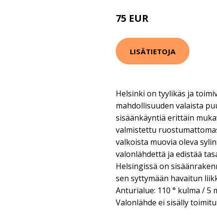
75 EUR
97 EUR
LISÄTIETOJA
Helsinki on tyylikäs ja toimi
mahdollisuuden valaista puu
sisäänkäyntiä erittäin mukav
valmistettu ruostumattomast
valkoista muovia oleva syli
valonlähdettä ja edistää tas
Helsingissä on sisäänrakenn
sen syttymään havaitun liik
Anturialue: 110 ° kulma / 5 
Valonlähde ei sisälly toimit