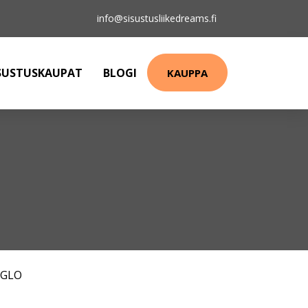
info@sisustusliikedreams.fi
SUSTUSKAUPAT
BLOGI
KAUPPA
EGLO