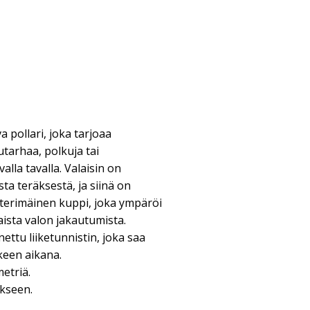
va pollari, joka tarjoaa
tarhaa, polkuja tai
alla tavalla. Valaisin on
a teräksestä, ja siinä on
nterimäinen kuppi, joka ympäröi
aista valon jakautumista.
ettu liiketunnistin, joka saa
keen aikana.
metriä.
ukseen.