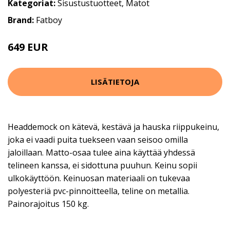
Kategoriat:
Sisustustuotteet
,
Matot
Brand:
Fatboy
649 EUR
LISÄTIETOJA
Headdemock on kätevä, kestävä ja hauska riippukeinu,
joka ei vaadi puita tuekseen vaan seisoo omilla
jaloillaan. Matto-osaa tulee aina käyttää yhdessä
telineen kanssa, ei sidottuna puuhun. Keinu sopii
ulkokäyttöön. Keinuosan materiaali on tukevaa
polyesteriä pvc-pinnoitteella, teline on metallia.
Painorajoitus 150 kg.