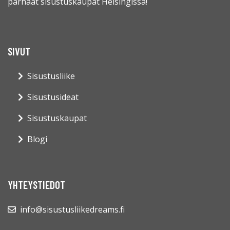
parhaat sisustuskaupat Helsingissä!
SIVUT
Sisustusliike
Sisustusideat
Sisustuskaupat
Blogi
YHTEYSTIEDOT
info@sisustusliikedreams.fi