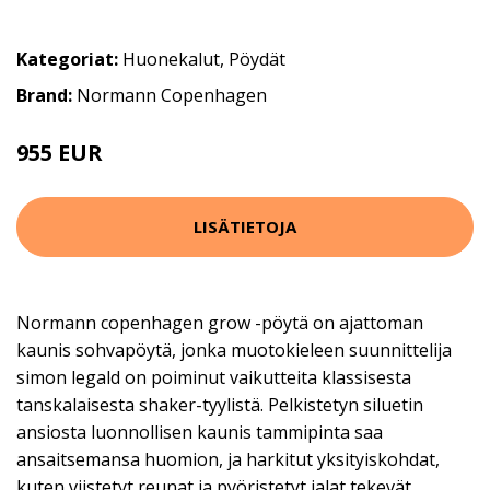
Kategoriat:
Huonekalut
,
Pöydät
Brand:
Normann Copenhagen
955 EUR
LISÄTIETOJA
Normann copenhagen grow -pöytä on ajattoman
kaunis sohvapöytä, jonka muotokieleen suunnittelija
simon legald on poiminut vaikutteita klassisesta
tanskalaisesta shaker-tyylistä. Pelkistetyn siluetin
ansiosta luonnollisen kaunis tammipinta saa
ansaitsemansa huomion, ja harkitut yksityiskohdat,
kuten viistetyt reunat ja pyöristetyt jalat tekevät