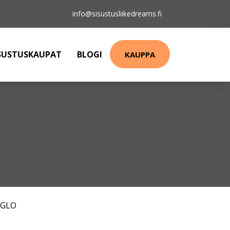
info@sisustusliikedreams.fi
SUSTUSKAUPAT
BLOGI
KAUPPA
EGLO