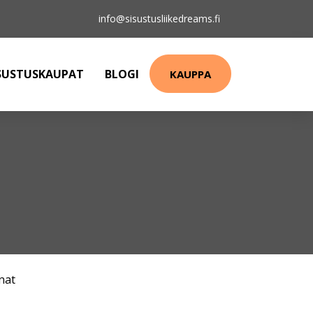
info@sisustusliikedreams.fi
SUSTUSKAUPAT
BLOGI
KAUPPA
nat