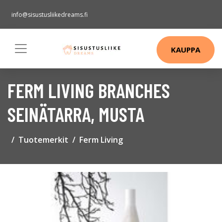
info@sisustusliikedreams.fi
KAUPPA
FERM LIVING BRANCHES
SEINÄTARRA, MUSTA
Tuotemerkit
Ferm Living