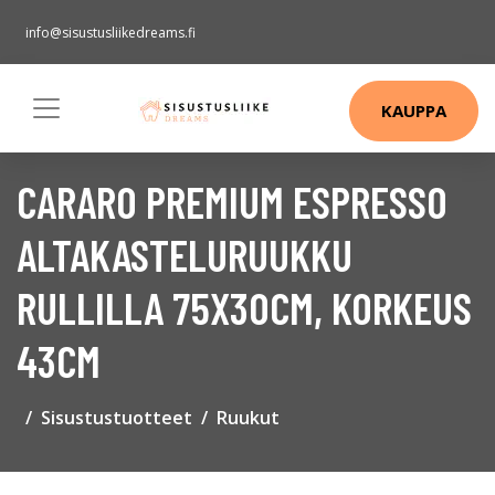
info@sisustusliikedreams.fi
KAUPPA
CARARO PREMIUM ESPRESSO
ALTAKASTELURUUKKU
RULLILLA 75X30CM, KORKEUS
43CM
Sisustustuotteet
Ruukut