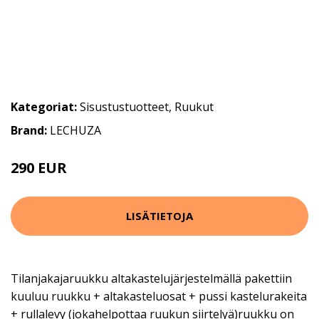
Kategoriat:
Sisustustuotteet
,
Ruukut
Brand:
LECHUZA
290 EUR
LISÄTIETOJA
Tilanjakajaruukku altakastelujärjestelmällä pakettiin
kuuluu ruukku + altakasteluosat + pussi kastelurakeita
+ rullalevy (jokahelpottaa ruukun siirtelyä)ruukku on