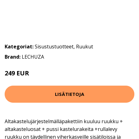
Kategoriat:
Sisustustuotteet
,
Ruukut
Brand:
LECHUZA
249 EUR
LISÄTIETOJA
Altakastelujärjestelmälläpakettiin kuuluu ruukku +
altakasteluosat + pussi kastelurakeita +rullalevy
ruukku on täydellinen viherkasveille sisätiloissa ja