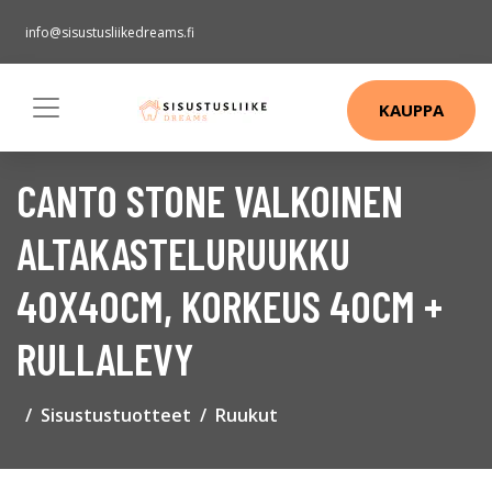
info@sisustusliikedreams.fi
KAUPPA
CANTO STONE VALKOINEN
ALTAKASTELURUUKKU
40X40CM, KORKEUS 40CM +
RULLALEVY
Sisustustuotteet
Ruukut